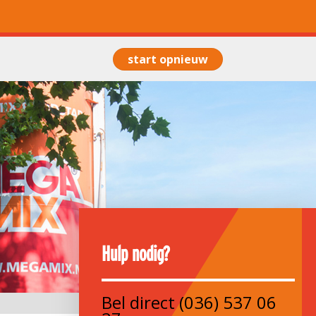
start opnieuw
Hulp nodig?
Bel direct
(036) 537 06